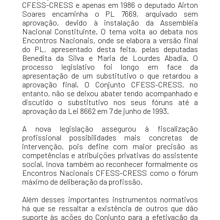
CFESS-CRESS e apenas em 1986 o deputado Airton
Soares encaminha o PL 7669, arquivado sem
aprovação, devido à instalação da Assembléia
Nacional Constituinte. O tema volta ao debata nos
Encontros Nacionais, onde se elabora a versão final
do PL, apresentado desta feita, pelas deputadas
Benedita da Silva e Maria de Lourdes Abadia. O
processo legislativo foi longo em face da
apresentação de um substitutivo o que retardou a
aprovação final. O Conjunto CFESS-CRESS, no
entanto, não se deixou abater tendo acompanhado e
discutido o substitutivo nos seus fóruns até a
aprovação da Lei 8662 em 7 de junho de 1993.
A nova legislação assegurou à fiscalização
profissional possibilidades mais concretas de
intervenção, pois define com maior precisão as
competências e atribuições privativas do assistente
social. Inova também ao reconhecer formalmente os
Encontros Nacionais CFESS-CRESS como o fórum
máximo de deliberação da profissão.
Além desses importantes instrumentos normativos
há que se ressaltar a existência de outros que dão
suporte às ações do Conjunto para a efetivação da