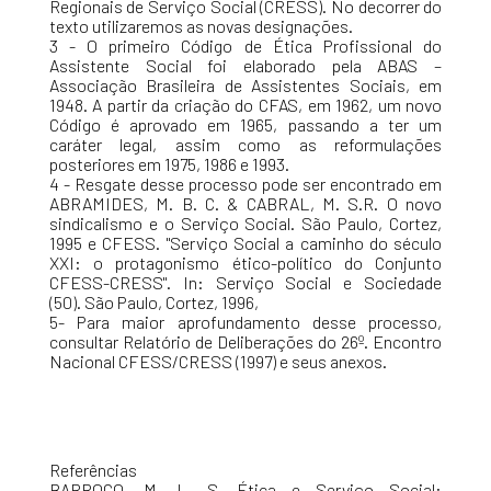
Regionais de Serviço Social (CRESS). No decorrer do
texto utilizaremos as novas designações.
3 - O primeiro Código de Ética Profissional do
Assistente Social foi elaborado pela ABAS –
Associação Brasileira de Assistentes Sociais, em
1948. A partir da criação do CFAS, em 1962, um novo
Código é aprovado em 1965, passando a ter um
caráter legal, assim como as reformulações
posteriores em 1975, 1986 e 1993.
4 - Resgate desse processo pode ser encontrado em
ABRAMIDES, M. B. C. & CABRAL, M. S.R. O novo
sindicalismo e o Serviço Social. São Paulo, Cortez,
1995 e CFESS. "Serviço Social a caminho do século
XXI: o protagonismo ético-político do Conjunto
CFESS-CRESS". In: Serviço Social e Sociedade
(50). São Paulo, Cortez, 1996,
5- Para maior aprofundamento desse processo,
consultar Relatório de Deliberações do 26º. Encontro
Nacional CFESS/CRESS (1997) e seus anexos.
Referências
BARROCO, M. L. S. Ética e Serviço Social: