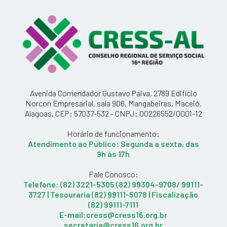
Avenida Comendador Gustavo Paiva, 2789 Edifício
Norcon Empresarial, sala 906, Mangabeiras, Maceió,
Alagoas. CEP: 57037-532 - CNPJ: 00226552/0001-12
Horário de funcionamento:
Atendimento ao Público: Segunda a sexta, das
9h às 17h
Fale Conosco:
Telefone: (82) 3221-5305 (82) 99304-9708/ 99111-
3727 | Tesouraria (82) 99111-5078 | Fiscalização
(82) 99111-7111
E-mail:cress@cress16.org.br
secretaria@cress16.org.br